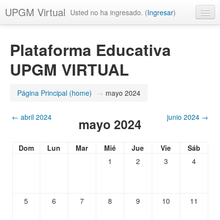
UPGM Virtual
Usted no ha ingresado. (
Ingresar
)
Español - México (es_mx)
Plataforma Educativa
UPGM VIRTUAL
Página Principal (home)
→
mayo 2024
←
abril 2024
junio 2024
→
mayo 2024
Dom
Lun
Mar
Mié
Jue
Vie
Sáb
1
2
3
4
5
6
7
8
9
10
11