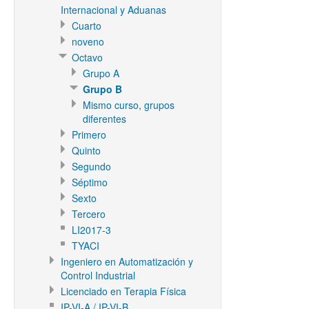
Internacional y Aduanas
Cuarto
noveno
Octavo
Grupo A
Grupo B
Mismo curso, grupos
diferentes
Primero
Quinto
Segundo
Séptimo
Sexto
Tercero
LI2017-3
TYACI
Ingeniero en Automatización y
Control Industrial
Licenciado en Terapia Física
IP-VI-A / IP-VI-B