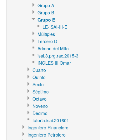
Grupo A
Grupo B
Grupo E
LE-ISAI-III-E
Múltiples
Tercero D
Admon del Mtto
isai.3.prg.rac.2015-3
INGLES III Omar
Cuarto
Quinto
Sexto
Séptimo
Octavo
Noveno
Decimo
tutoria.isai.201601
Ingeniero Financiero
Ingeniero Petrolero