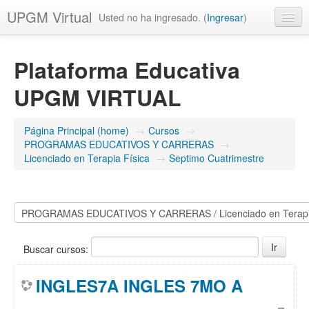
UPGM Virtual
Usted no ha ingresado. (
Ingresar
)
Español - México (es_mx)
Plataforma Educativa
UPGM VIRTUAL
Página Principal (home)
→
Cursos
→
PROGRAMAS EDUCATIVOS Y CARRERAS
→
Licenciado en Terapia Física
→
Septimo Cuatrimestre
Buscar cursos:
INGLES7A INGLES 7MO A