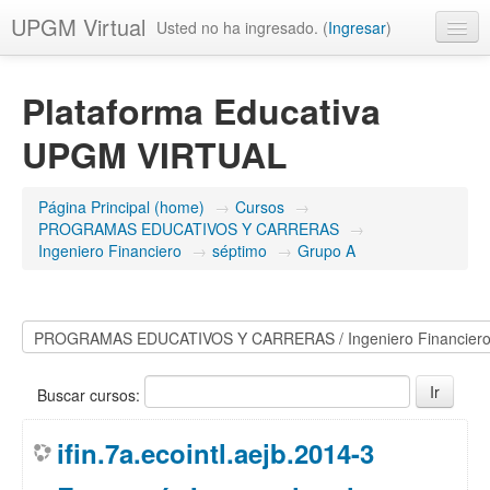
UPGM Virtual
Usted no ha ingresado. (
Ingresar
)
Español - México (es_mx)
Plataforma Educativa
UPGM VIRTUAL
Página Principal (home)
→
Cursos
→
PROGRAMAS EDUCATIVOS Y CARRERAS
→
Ingeniero Financiero
→
séptimo
→
Grupo A
Buscar cursos:
ifin.7a.ecointl.aejb.2014-3