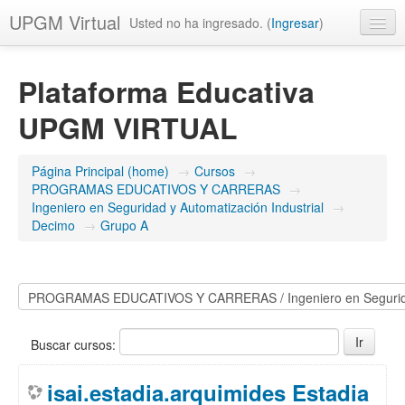
UPGM Virtual
Usted no ha ingresado. (
Ingresar
)
Español - México (es_mx)
Plataforma Educativa
UPGM VIRTUAL
Página Principal (home)
→
Cursos
→
PROGRAMAS EDUCATIVOS Y CARRERAS
→
Ingeniero en Seguridad y Automatización Industrial
→
Decimo
→
Grupo A
Buscar cursos:
isai.estadia.arquimides Estadia